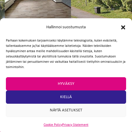
FI
EN
Hallinnoi suostumusta
Parhaan kokemuksen tarjoamiseksi käytämme teknologioita, kuten evästeitä,
tallentaaksemme ja/tai käyttääksemme laitetietoja. Näiden tekniikoiden
Facebook
Twitter
Email
WhatsApp
hyväksyminen antaa meille mahdollisuuden käsitellä tietoja, kuten
selauskäyttäytymistä tai yksilöllisiä tunnuksia tällä sivustolla. Suostumuksen
jättäminen tai peruuttaminen voi vaikuttaa haitallisesti tiettyihin ominaisuuksiin ja
toimintoihin.
HYVÄKSY
KIELLÄ
NÄYTÄ ASETUKSET
Cookie Policy
Privacy Statement
ARTIO