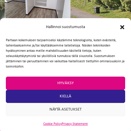
FI
EN
Hallinnoi suostumusta
Parhaan kokemuksen tarjoamiseksi käytämme teknologioita, kuten evästeitä,
tallentaaksemme ja/tai käyttääksemme laitetietoja. Näiden tekniikoiden
Facebook
Twitter
Email
WhatsApp
hyväksyminen antaa meille mahdollisuuden käsitellä tietoja, kuten
selauskäyttäytymistä tai yksilöllisiä tunnuksia tällä sivustolla. Suostumuksen
jättäminen tai peruuttaminen voi vaikuttaa haitallisesti tiettyihin ominaisuuksiin ja
toimintoihin.
HYVÄKSY
KIELLÄ
NÄYTÄ ASETUKSET
Cookie Policy
Privacy Statement
ARTIO