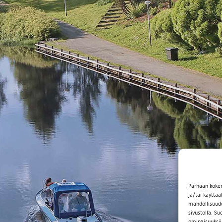
Parhaan koke
ja/tai käyttä
mahdollisuuden
sivustolla. Su