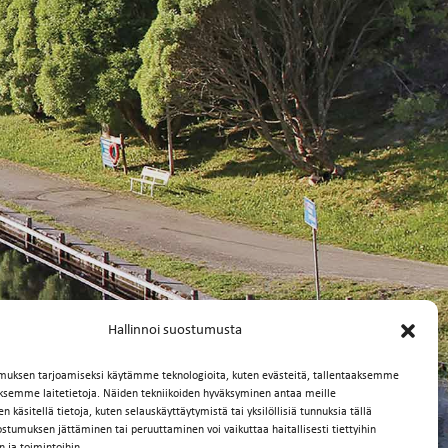
Hallinnoi suostumusta
muksen tarjoamiseksi käytämme teknologioita, kuten evästeitä, tallentaaksemme
äksemme laitetietoja. Näiden tekniikoiden hyväksyminen antaa meille
 käsitellä tietoja, kuten selauskäyttäytymistä tai yksilöllisiä tunnuksia tällä
ostumuksen jättäminen tai peruuttaminen voi vaikuttaa haitallisesti tiettyihin