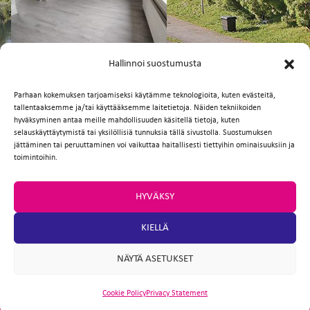
FI
EN
Hallinnoi suostumusta
Parhaan kokemuksen tarjoamiseksi käytämme teknologioita, kuten evästeitä,
tallentaaksemme ja/tai käyttääksemme laitetietoja. Näiden tekniikoiden
Facebook
Twitter
Email
WhatsApp
hyväksyminen antaa meille mahdollisuuden käsitellä tietoja, kuten
selauskäyttäytymistä tai yksilöllisiä tunnuksia tällä sivustolla. Suostumuksen
jättäminen tai peruuttaminen voi vaikuttaa haitallisesti tiettyihin ominaisuuksiin ja
toimintoihin.
HYVÄKSY
KIELLÄ
NÄYTÄ ASETUKSET
Cookie Policy
Privacy Statement
ARTIO