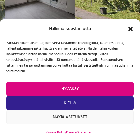
FI
EN
Hallinnoi suostumusta
Parhaan kokemuksen tarjoamiseksi käytämme teknologioita, kuten evästeitä,
tallentaaksemme ja/tai käyttääksemme laitetietoja. Näiden tekniikoiden
Facebook
Twitter
Email
WhatsApp
hyväksyminen antaa meille mahdollisuuden käsitellä tietoja, kuten
selauskäyttäytymistä tai yksilöllisiä tunnuksia tällä sivustolla. Suostumuksen
jättäminen tai peruuttaminen voi vaikuttaa haitallisesti tiettyihin ominaisuuksiin ja
toimintoihin.
HYVÄKSY
KIELLÄ
NÄYTÄ ASETUKSET
Cookie Policy
Privacy Statement
ARTIO