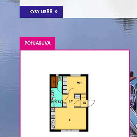
KYSY LISÄÄ
POHJAKUVA