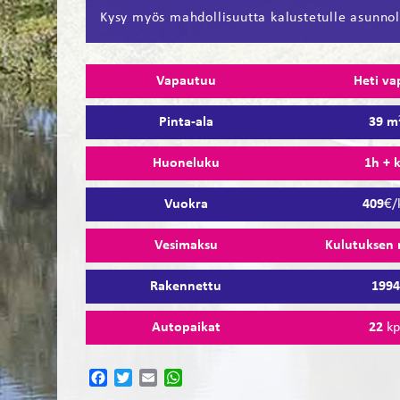
Kysy myös mahdollisuutta kalustetulle asunnol
Vapautuu
Heti va
Pinta-ala
39 m
Huoneluku
1h + 
Vuokra
409
€/
Vesimaksu
Kulutuksen
Rakennettu
199
Autopaikat
22
kp
Facebook
Twitter
Email
WhatsApp