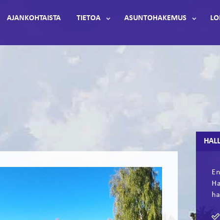
AJANKOHTAISTA
TIETOA
ASUNTOHAKEMUS
LO
HALL
En
Ha
ha