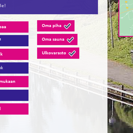
le!
Oma piha
paa
Oma sauna
²
Ulkovarasto
kk
kk
 mukaan
4
l