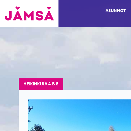
Hyppää
ASUNNOT
sisältöön
Vuokra-
asunnot
Jämsässä
HEIKINKUJA 4 B 8