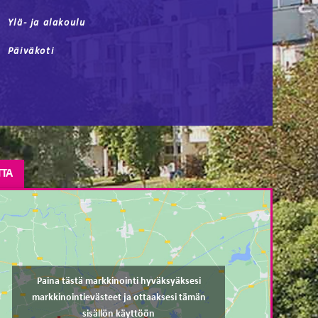
Ylä- ja alakoulu
Päiväkoti
TTA
Paina tästä markkinointi hyväksyäksesi
markkinointievästeet ja ottaaksesi tämän
sisällön käyttöön