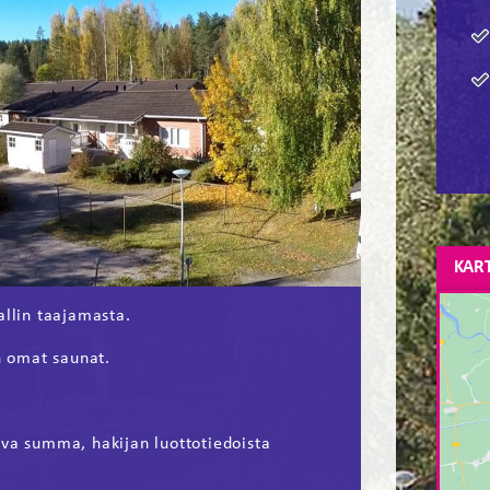
KAR
allin taajamasta.
n omat saunat.
ava summa, hakijan luottotiedoista