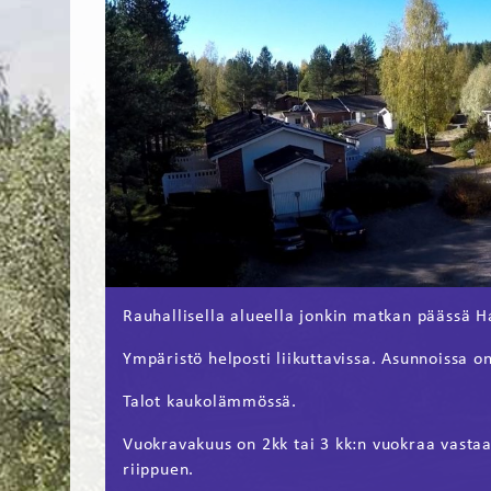
Rauhallisella alueella jonkin matkan päässä H
Ympäristö helposti liikuttavissa. Asunnoissa o
Talot kaukolämmössä.
Vuokravakuus on 2kk tai 3 kk:n vuokraa vasta
riippuen.