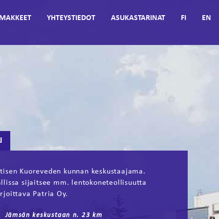
MAKKEET
YHTEYSTIEDOT
ASUKASTARINAT
FI
EN
I
tisen Kuoreveden kunnan keskustaajama.
llissa sijaitsee mm. lentokoneteollisuutta
rjoittava Patria Oy.
Jämsän keskustaan n. 23 km