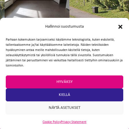
FI
EN
Hallinnoi suostumusta
Parhaan kokemuksen tarjoamiseksi käytämme teknologioita, kuten evästeitä,
tallentaaksemme ja/tai käyttääksemme laitetietoja. Näiden tekniikoiden
Facebook
Twitter
Email
WhatsApp
hyväksyminen antaa meille mahdollisuuden käsitellä tietoja, kuten
selauskäyttäytymistä tai yksilöllisiä tunnuksia tällä sivustolla. Suostumuksen
jättäminen tai peruuttaminen voi vaikuttaa haitallisesti tiettyihin ominaisuuksiin ja
toimintoihin.
HYVÄKSY
KIELLÄ
NÄYTÄ ASETUKSET
Cookie Policy
Privacy Statement
ARTIO