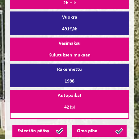
2h + k
Vuokra
491
€/kk
Vesimaksu
Kulutuksen mukaan
Rakennettu
1988
Autopaikat
42
kpl
Esteetön pääsy
Oma piha