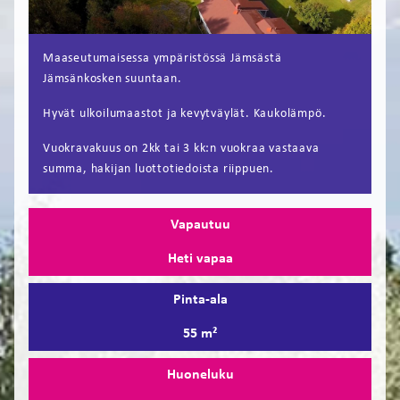
FI
Maaseutumaisessa ympäristössä Jämsästä
EN
Jämsänkosken suuntaan.
Hyvät ulkoilumaastot ja kevytväylät. Kaukolämpö.
Vuokravakuus on 2kk tai 3 kk:n vuokraa vastaava
summa, hakijan luottotiedoista riippuen.
Vapautuu
Heti vapaa
Pinta-ala
55 m²
Huoneluku