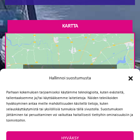
KARTTA
Paina tästä markkinointi hyväksyäksesi
Hallinnoi suostumusta
markkinointievästeet ja ottaaksesi tämän
sisällön käyttöön
Parhaan kokemuksen tarjoamiseksi käytämme teknologioita, kuten evästeitä,
tallentaaksemme ja/tai käyttääksemme laitetietoja. Näiden tekniikoiden
hyväksyminen antaa meille mahdollisuuden käsitellä tietoja, kuten
selauskäyttäytymistä tai yksilöllisiä tunnuksia tällä sivustolla. Suostumuksen
jättäminen tai peruuttaminen voi vaikuttaa haitallisesti tiettyihin ominaisuuksiin ja
toimintoihin.
HYVÄKSY