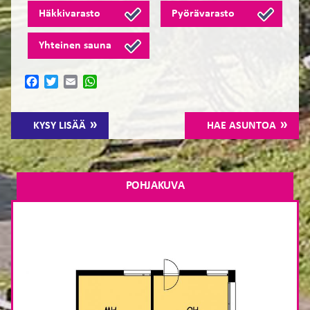
Häkkivarasto
Pyörävarasto
Yhteinen sauna
Facebook
Twitter
Email
WhatsApp
KYSY LISÄÄ
HAE ASUNTOA
POHJAKUVA