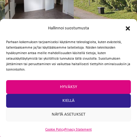
FI
EN
Hallinnoi suostumusta
Parhaan kokemuksen tarjoamiseksi käytämme teknologioita, kuten evästeitä,
tallentaaksemme ja/tai käyttääksemme laitetietoja. Näiden tekniikoiden
Facebook
Twitter
Email
WhatsApp
hyväksyminen antaa meille mahdollisuuden käsitellä tietoja, kuten
selauskäyttäytymistä tai yksilöllisiä tunnuksia tällä sivustolla. Suostumuksen
jättäminen tai peruuttaminen voi vaikuttaa haitallisesti tiettyihin ominaisuuksiin ja
toimintoihin.
HYVÄKSY
KIELLÄ
NÄYTÄ ASETUKSET
Cookie Policy
Privacy Statement
ARTIO