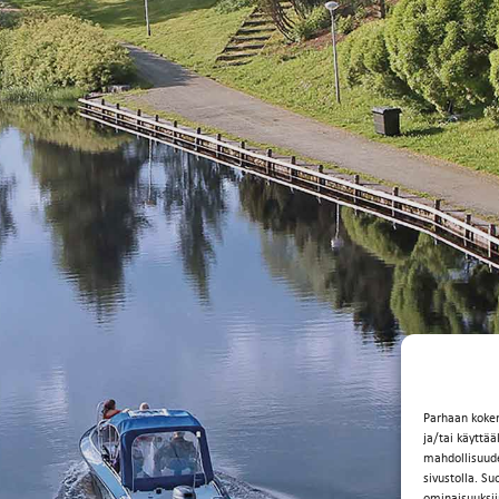
Parhaan koke
ja/tai käyttä
mahdollisuuden
sivustolla. Su