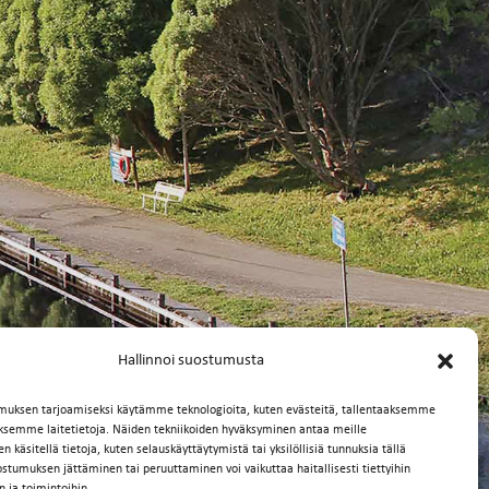
Hallinnoi suostumusta
muksen tarjoamiseksi käytämme teknologioita, kuten evästeitä, tallentaaksemme
äksemme laitetietoja. Näiden tekniikoiden hyväksyminen antaa meille
 käsitellä tietoja, kuten selauskäyttäytymistä tai yksilöllisiä tunnuksia tällä
ostumuksen jättäminen tai peruuttaminen voi vaikuttaa haitallisesti tiettyihin