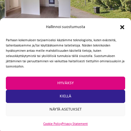
FI
EN
Hallinnoi suostumusta
Parhaan kokemuksen tarjoamiseksi käytämme teknologioita, kuten evästeitä,
tallentaaksemme ja/tai käyttääksemme laitetietoja. Näiden tekniikoiden
Facebook
Twitter
Email
WhatsApp
hyväksyminen antaa meille mahdollisuuden käsitellä tietoja, kuten
selauskäyttäytymistä tai yksilöllisiä tunnuksia tällä sivustolla. Suostumuksen
jättäminen tai peruuttaminen voi vaikuttaa haitallisesti tiettyihin ominaisuuksiin ja
toimintoihin.
HYVÄKSY
KIELLÄ
NÄYTÄ ASETUKSET
Cookie Policy
Privacy Statement
ARTIO