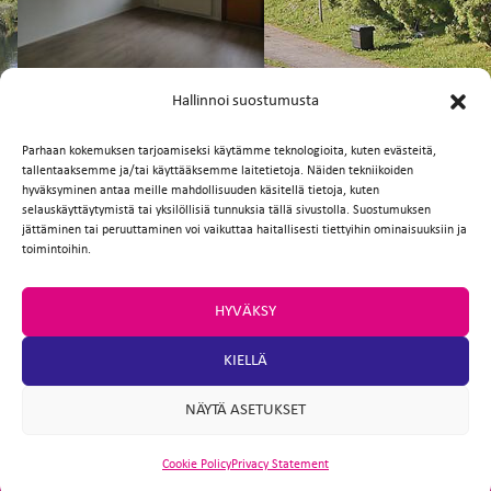
FI
EN
Hallinnoi suostumusta
Parhaan kokemuksen tarjoamiseksi käytämme teknologioita, kuten evästeitä,
tallentaaksemme ja/tai käyttääksemme laitetietoja. Näiden tekniikoiden
Facebook
Twitter
Email
WhatsApp
hyväksyminen antaa meille mahdollisuuden käsitellä tietoja, kuten
selauskäyttäytymistä tai yksilöllisiä tunnuksia tällä sivustolla. Suostumuksen
jättäminen tai peruuttaminen voi vaikuttaa haitallisesti tiettyihin ominaisuuksiin ja
toimintoihin.
HYVÄKSY
KIELLÄ
NÄYTÄ ASETUKSET
Cookie Policy
Privacy Statement
ARTIO