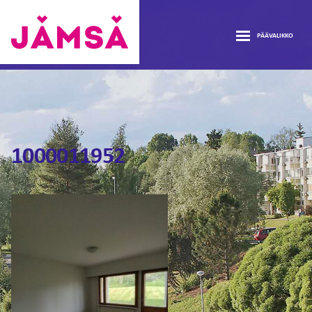
Hyppää
ASUNNOT
sisältöön
PÄÄVALIKKO
AJANKOHTAISTA
Vuokra-
asunnot
avaa
TIETOA
Jämsässä
alava
avaa
ASUNTOHAKEMUS
1000011952
alava
LOMAKKEET
YHTEYSTIEDOT
ASUKASTARINAT