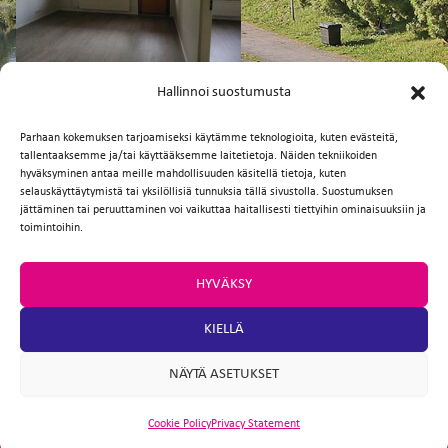
FI
EN
Hallinnoi suostumusta
Parhaan kokemuksen tarjoamiseksi käytämme teknologioita, kuten evästeitä,
tallentaaksemme ja/tai käyttääksemme laitetietoja. Näiden tekniikoiden
Facebook
Twitter
Email
WhatsApp
hyväksyminen antaa meille mahdollisuuden käsitellä tietoja, kuten
selauskäyttäytymistä tai yksilöllisiä tunnuksia tällä sivustolla. Suostumuksen
jättäminen tai peruuttaminen voi vaikuttaa haitallisesti tiettyihin ominaisuuksiin ja
toimintoihin.
HYVÄKSY
KIELLÄ
NÄYTÄ ASETUKSET
Cookie Policy
Privacy Statement
ARTIO