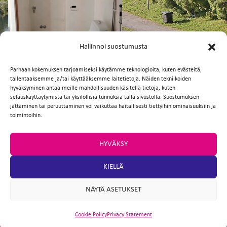
FI
EN
Hallinnoi suostumusta
Parhaan kokemuksen tarjoamiseksi käytämme teknologioita, kuten evästeitä,
tallentaaksemme ja/tai käyttääksemme laitetietoja. Näiden tekniikoiden
Facebook
Twitter
Email
WhatsApp
hyväksyminen antaa meille mahdollisuuden käsitellä tietoja, kuten
selauskäyttäytymistä tai yksilöllisiä tunnuksia tällä sivustolla. Suostumuksen
jättäminen tai peruuttaminen voi vaikuttaa haitallisesti tiettyihin ominaisuuksiin ja
toimintoihin.
HYVÄKSY
KIELLÄ
NÄYTÄ ASETUKSET
Cookie Policy
Privacy Statement
ARTIO