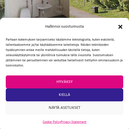
FI
EN
Hallinnoi suostumusta
Parhaan kokemuksen tarjoamiseksi käytämme teknologioita, kuten evästeitä,
tallentaaksemme ja/tai käyttääksemme laitetietoja. Näiden tekniikoiden
Facebook
Twitter
Email
WhatsApp
hyväksyminen antaa meille mahdollisuuden käsitellä tietoja, kuten
selauskäyttäytymistä tai yksilöllisiä tunnuksia tällä sivustolla. Suostumuksen
jättäminen tai peruuttaminen voi vaikuttaa haitallisesti tiettyihin ominaisuuksiin ja
toimintoihin.
HYVÄKSY
KIELLÄ
NÄYTÄ ASETUKSET
Cookie Policy
Privacy Statement
ARTIO