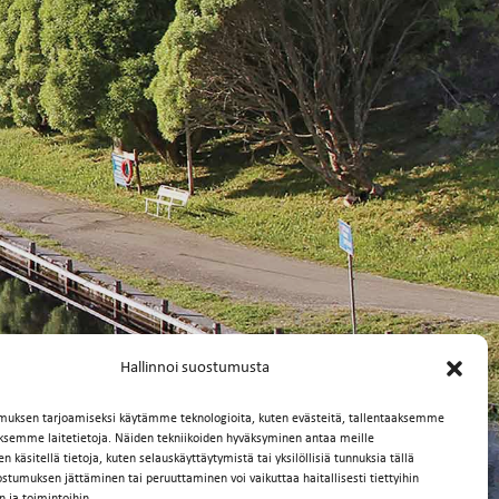
Hallinnoi suostumusta
muksen tarjoamiseksi käytämme teknologioita, kuten evästeitä, tallentaaksemme
äksemme laitetietoja. Näiden tekniikoiden hyväksyminen antaa meille
 käsitellä tietoja, kuten selauskäyttäytymistä tai yksilöllisiä tunnuksia tällä
ostumuksen jättäminen tai peruuttaminen voi vaikuttaa haitallisesti tiettyihin