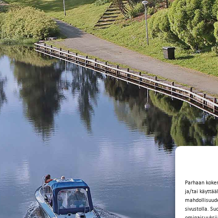
Parhaan koke
ja/tai käyttä
mahdollisuuden
sivustolla. Su