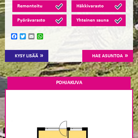
Remontoitu
Häkkivarasto
Pyörävarasto
Yhteinen sauna
Facebook
Twitter
Email
WhatsApp
KYSY LISÄÄ
HAE ASUNTOA
POHJAKUVA