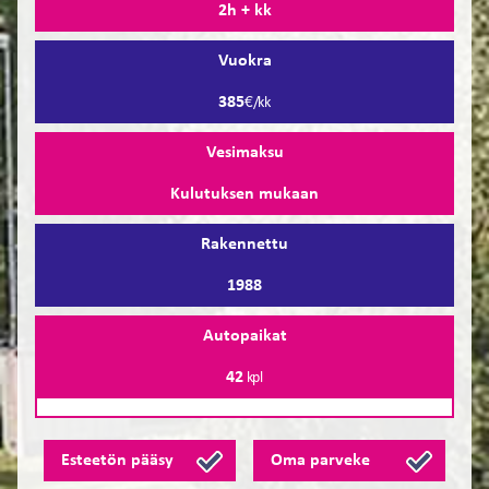
2h + kk
Vuokra
385
€/kk
Vesimaksu
Kulutuksen mukaan
Rakennettu
1988
Autopaikat
42
kpl
Esteetön pääsy
Oma parveke