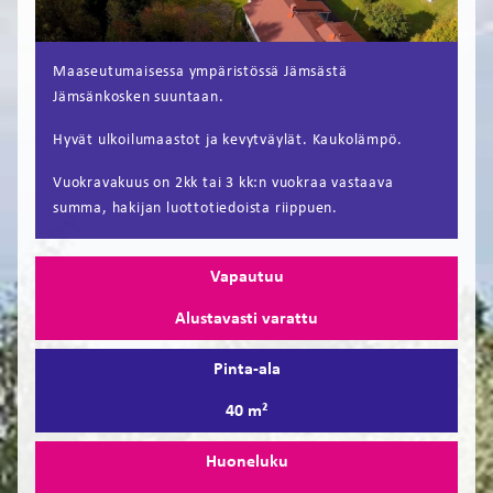
FI
Maaseutumaisessa ympäristössä Jämsästä
EN
Jämsänkosken suuntaan.
Hyvät ulkoilumaastot ja kevytväylät. Kaukolämpö.
Vuokravakuus on 2kk tai 3 kk:n vuokraa vastaava
summa, hakijan luottotiedoista riippuen.
Vapautuu
Alustavasti varattu
Pinta-ala
40 m²
Huoneluku