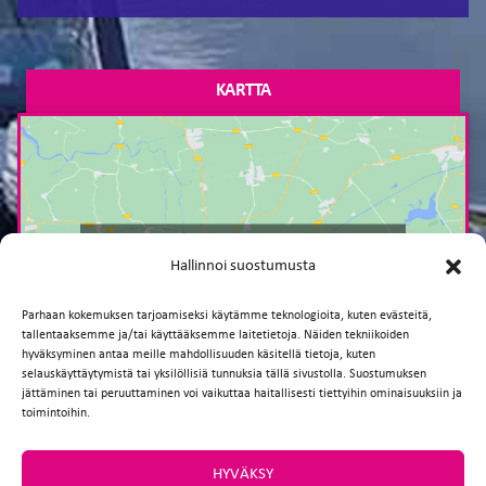
KARTTA
Paina tästä markkinointi hyväksyäksesi
Hallinnoi suostumusta
markkinointievästeet ja ottaaksesi tämän
sisällön käyttöön
Parhaan kokemuksen tarjoamiseksi käytämme teknologioita, kuten evästeitä,
tallentaaksemme ja/tai käyttääksemme laitetietoja. Näiden tekniikoiden
hyväksyminen antaa meille mahdollisuuden käsitellä tietoja, kuten
selauskäyttäytymistä tai yksilöllisiä tunnuksia tällä sivustolla. Suostumuksen
jättäminen tai peruuttaminen voi vaikuttaa haitallisesti tiettyihin ominaisuuksiin ja
toimintoihin.
HYVÄKSY