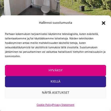
FI
EN
Hallinnoi suostumusta
Parhaan kokemuksen tarjoamiseksi käytämme teknologioita, kuten evästeitä,
tallentaaksemme ja/tai käyttääksemme laitetietoja. Näiden tekniikoiden
Facebook
Twitter
Email
WhatsApp
hyväksyminen antaa meille mahdollisuuden käsitellä tietoja, kuten
selauskäyttäytymistä tai yksilöllisiä tunnuksia tällä sivustolla. Suostumuksen
jättäminen tai peruuttaminen voi vaikuttaa haitallisesti tiettyihin ominaisuuksiin ja
toimintoihin.
HYVÄKSY
KIELLÄ
NÄYTÄ ASETUKSET
Cookie Policy
Privacy Statement
ARTIO