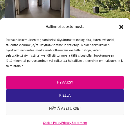
FI
EN
Hallinnoi suostumusta
Parhaan kokemuksen tarjoamiseksi käytämme teknologioita, kuten evästeitä,
tallentaaksemme ja/tai käyttääksemme laitetietoja. Näiden tekniikoiden
Facebook
Twitter
Email
WhatsApp
hyväksyminen antaa meille mahdollisuuden käsitellä tietoja, kuten
selauskäyttäytymistä tai yksilöllisiä tunnuksia tällä sivustolla. Suostumuksen
jättäminen tai peruuttaminen voi vaikuttaa haitallisesti tiettyihin ominaisuuksiin ja
toimintoihin.
HYVÄKSY
KIELLÄ
NÄYTÄ ASETUKSET
Cookie Policy
Privacy Statement
ARTIO