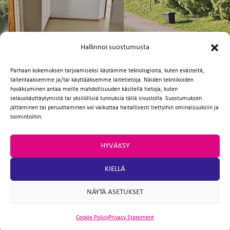
FI
EN
Hallinnoi suostumusta
Parhaan kokemuksen tarjoamiseksi käytämme teknologioita, kuten evästeitä,
tallentaaksemme ja/tai käyttääksemme laitetietoja. Näiden tekniikoiden
Facebook
Twitter
Email
WhatsApp
hyväksyminen antaa meille mahdollisuuden käsitellä tietoja, kuten
selauskäyttäytymistä tai yksilöllisiä tunnuksia tällä sivustolla. Suostumuksen
jättäminen tai peruuttaminen voi vaikuttaa haitallisesti tiettyihin ominaisuuksiin ja
toimintoihin.
HYVÄKSY
KIELLÄ
NÄYTÄ ASETUKSET
Cookie Policy
Privacy Statement
ARTIO