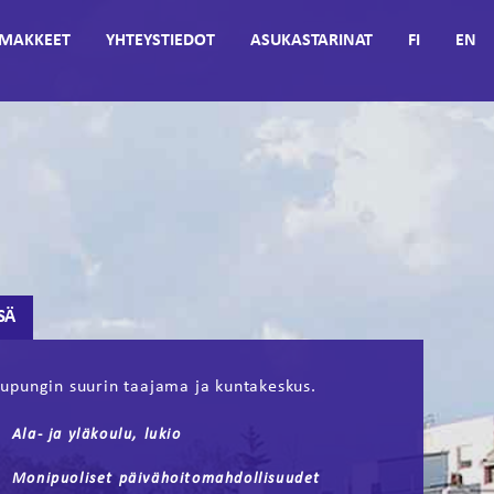
MAKKEET
YHTEYSTIEDOT
ASUKASTARINAT
FI
EN
SÄ
upungin suurin taajama ja kuntakeskus.
Ala- ja yläkoulu, lukio
Monipuoliset päivähoitomahdollisuudet