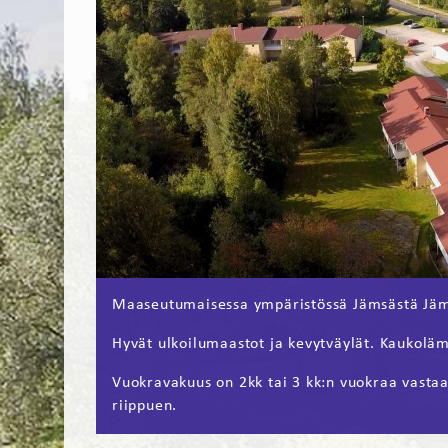
Maaseutumaisessa ympäristössä Jämsästä Jäm
Hyvät ulkoilumaastot ja kevytväylät. Kaukolä
Vuokravakuus on 2kk tai 3 kk:n vuokraa vasta
riippuen.