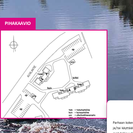
PIHAKAAVIO
Parhaan koke
ja/tai käyttä