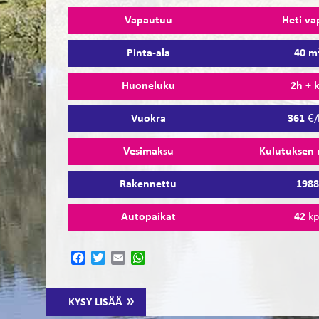
Vapautuu
Heti va
Pinta-ala
40 m
Huoneluku
2h + 
Vuokra
361
€/
Vesimaksu
Kulutuksen
Rakennettu
198
Autopaikat
42
kp
Facebook
Twitter
Email
WhatsApp
KYSY LISÄÄ