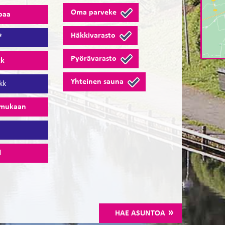
Oma parveke
paa
Häkkivarasto
²
Pyörävarasto
kk
Yhteinen sauna
kk
 mukaan
8
l
HAE ASUNTOA