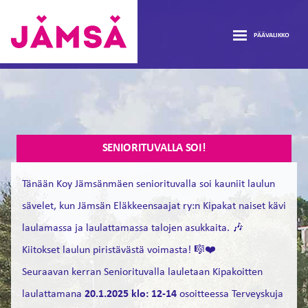
Hyppää
ASUNNOT
sisältöön
PÄÄVALIKKO
AJANKOHTAISTA
Vuokra-
asunnot
avaa
TIETOA
Jämsässä
alava
avaa
ASUNTOHAKEMUS
SENIORITUVALLA SOI!
alava
Tänään Koy Jämsänmäen seniorituvalla soi kauniit laulun
LOMAKKEET
sävelet, kun Jämsän Eläkkeensaajat ry:n Kipakat naiset kävi
laulamassa ja laulattamassa talojen asukkaita. 🎶
YHTEYSTIEDOT
Kiitokset laulun piristävästä voimasta! 🎼❤️
ASUKASTARINAT
Seuraavan kerran Seniorituvalla lauletaan Kipakoitten
laulattamana
20.1.2025 klo: 12-14
osoitteessa Terveyskuja