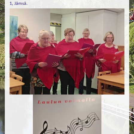
FI
1, Jämsä.
EN