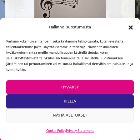
Hallinnoi suostumusta
Parhaan kokemuksen tarjoamiseksi käytämme teknologioita, kuten evästeitä,
tallentaaksemme ja/tai käyttääksemme laitetietoja. Näiden tekniikoiden
hyväksyminen antaa meille mahdollisuuden käsitellä tietoja, kuten
selauskäyttäytymistä tai yksilöllisiä tunnuksia tällä sivustolla. Suostumuksen
Facebook
Twitter
Email
WhatsApp
jättäminen tai peruuttaminen voi vaikuttaa haitallisesti tiettyihin ominaisuuksiin ja
toimintoihin.
HYVÄKSY
KIELLÄ
NÄYTÄ ASETUKSET
Cookie Policy
Privacy Statement
ARTIO
SITE DESIGN BY